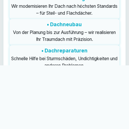
Wir modernisieren Ihr Dach nach höchsten Standards
– für Steil- und Flachdächer.
• Dachneubau
Von der Planung bis zur Ausführung – wir realisieren
Ihr Traumdach mit Präzision.
• Dachreparaturen
Schnelle Hilfe bei Sturmschäden, Undichtigkeiten und
anderen Problemen.
• Dachfenster
Wir sorgen für mehr Tageslicht und Komfort durch
fachgerechten Einbau und Wartung.
• Wärmedämmung
Effiziente Dämmung für ein angenehmes Raumklima
und geringere Energiekosten.